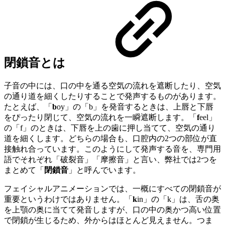
閉鎖音とは
子音の中には、口の中を通る空気の流れを遮断したり、空気
の通り道を細くしたりすることで発声するものがあります。
たとえば、「
b
oy」の「b」を発音するときは、上唇と下唇
をぴったり閉じて、空気の流れを一瞬遮断します。「
f
eel」
の「f」のときは、下唇を上の歯に押し当てて、空気の通り
道を細くします。どちらの場合も、口腔内の2つの部位が直
接触れ合っています。このようにして発声する音を、専門用
語でそれぞれ「破裂音」「摩擦音」と言い、弊社では2つを
まとめて「
閉鎖音
」と呼んでいます。
フェイシャルアニメーションでは、一概にすべての閉鎖音が
重要というわけではありません。「
k
in」の「k」は、舌の奥
を上顎の奥に当てて発音しますが、口の中の奥かつ高い位置
で閉鎖が生じるため、外からはほとんど見えません。つま