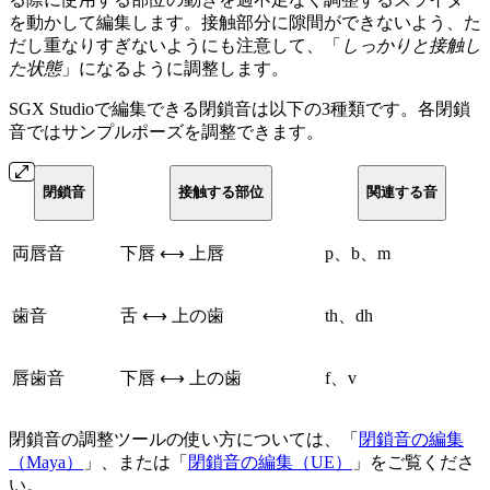
を動かして編集します。接触部分に隙間ができないよう、た
だし重なりすぎないようにも注意して、「
しっかりと接触し
た状態
」になるように調整します。
SGX Studioで編集できる閉鎖音は以下の3種類です。各閉鎖
音ではサンプルポーズを調整できます。
閉鎖音
接触する部位
関連する音
両唇音
下唇 ⟷ 上唇
p、b、m
歯音
舌 ⟷ 上の歯
th、dh
唇歯音
下唇 ⟷ 上の歯
f、v
閉鎖音の調整ツールの使い方については、「
閉鎖音の編集
（Maya）
」、または「
閉鎖音の編集（UE）
」をご覧くださ
い。