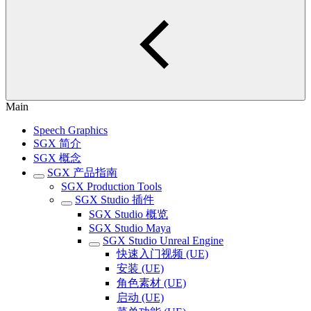
Main
Speech Graphics
SGX 简介
SGX 概念
SGX 产品指南
SGX Production Tools
SGX Studio 插件
SGX Studio 概览
SGX Studio Maya
SGX Studio Unreal Engine
快速入门视频 (UE)
安装 (UE)
角色素材 (UE)
启动 (UE)