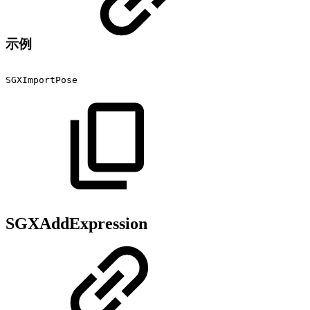
示例
SGXImportPose
SGXAddExpression