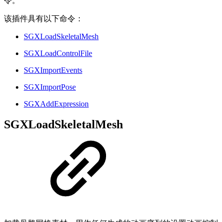
令。
该插件具有以下命令：
SGXLoadSkeletalMesh
SGXLoadControlFile
SGXImportEvents
SGXImportPose
SGXAddExpression
SGXLoadSkeletalMesh