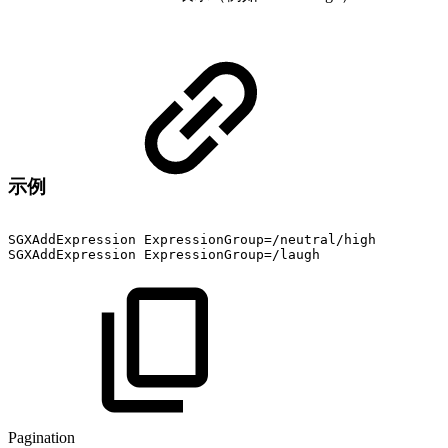
示例
SGXAddExpression
ExpressionGroup=/neutral/high
SGXAddExpression
ExpressionGroup=/laugh
Pagination