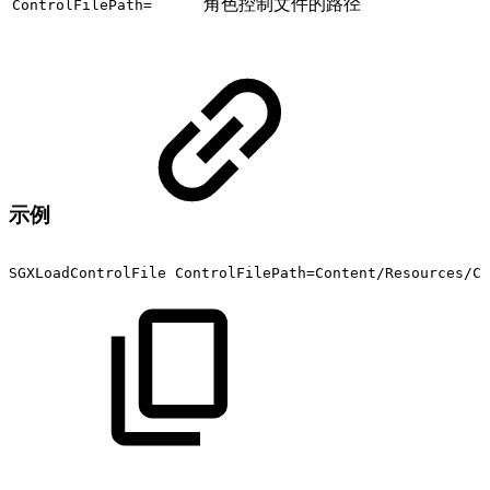
角色控制文件的路径
ControlFilePath=
示例
SGXLoadControlFile
ControlFilePath=Content/Resources/Co