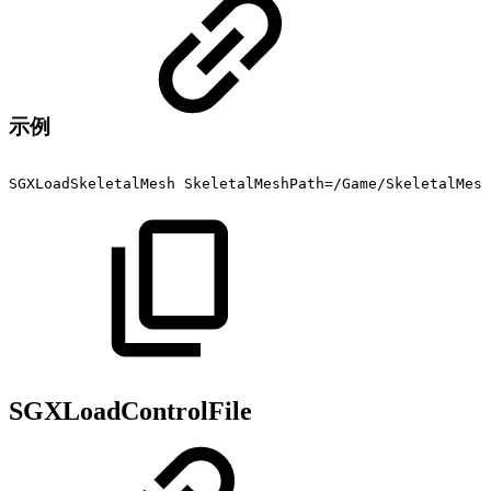
示例
SGXLoadSkeletalMesh
SkeletalMeshPath=/Game/SkeletalMesh
SGXLoadControlFile