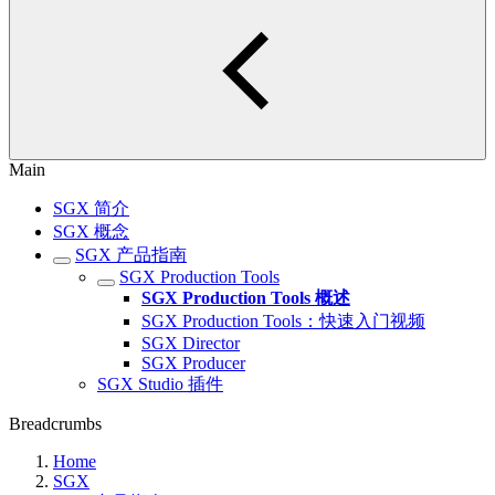
Main
SGX 简介
SGX 概念
SGX 产品指南
SGX Production Tools
SGX Production Tools 概述
SGX Production Tools：快速入门视频
SGX Director
SGX Producer
SGX Studio 插件
Breadcrumbs
Home
SGX