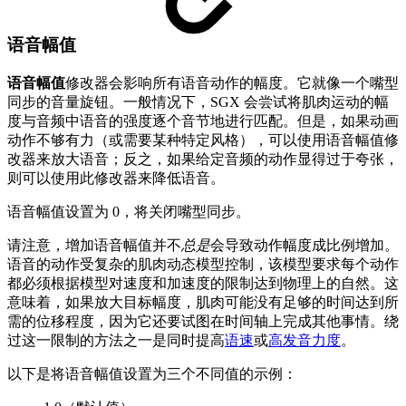
语音幅值
语音幅值
修改器会影响所有语音动作的幅度。它就像一个嘴型
同步的音量旋钮。一般情况下，SGX 会尝试将肌肉运动的幅
度与音频中语音的强度逐个音节地进行匹配。但是，如果动画
动作不够有力（或需要某种特定风格），可以使用语音幅值修
改器来放大语音；反之，如果给定音频的动作显得过于夸张，
则可以使用此修改器来降低语音。
语音幅值设置为 0，将关闭嘴型同步。
请注意，增加语音幅值并不
总是
会导致动作幅度成比例增加。
语音的动作受复杂的肌肉动态模型控制，该模型要求每个动作
都必须根据模型对速度和加速度的限制达到物理上的自然。这
意味着，如果放大目标幅度，肌肉可能没有足够的时间达到所
需的位移程度，因为它还要试图在时间轴上完成其他事情。绕
过这一限制的方法之一是同时提高
语速
或
高发音力度
。
以下是将语音幅值设置为三个不同值的示例：