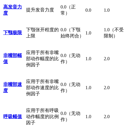
高发音力
0.0（正
提升发音力度
0.0
1.0
度
常）
下颚张开程度的
0.0（下颚
1.0（不受
下颚极限
1.0
上限
始终闭合）
限制）
应用于所有非嘴
非嘴部幅
0.0（无动
部动作幅度的比
1.0
2.0
值
作）
例因子
应用于所有非嘴
非嘴部速
0.0（无动
部动作速度的比
1.0
2.0
度
作）
例因子
应用于所有呼吸
0.0（无动
呼吸幅值
动作幅度的比例
1.0
2.0
作）
因子