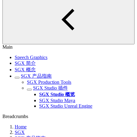
Main
Speech Graphics
SGX 简介
SGX 概念
SGX 产品指南
SGX Production Tools
SGX Studio 插件
SGX Studio 概览
SGX Studio Maya
SGX Studio Unreal Engine
Breadcrumbs
Home
SGX