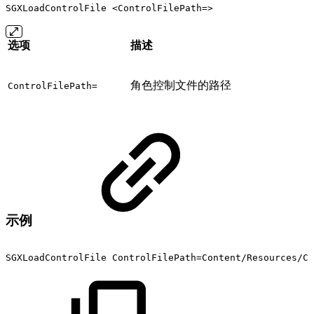
SGXLoadControlFile <ControlFilePath=>
选项
描述
角色控制文件的路径
ControlFilePath=
示例
SGXLoadControlFile
ControlFilePath=Content/Resources/Co