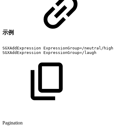
示例
SGXAddExpression
ExpressionGroup=/neutral/high
SGXAddExpression
ExpressionGroup=/laugh
Pagination