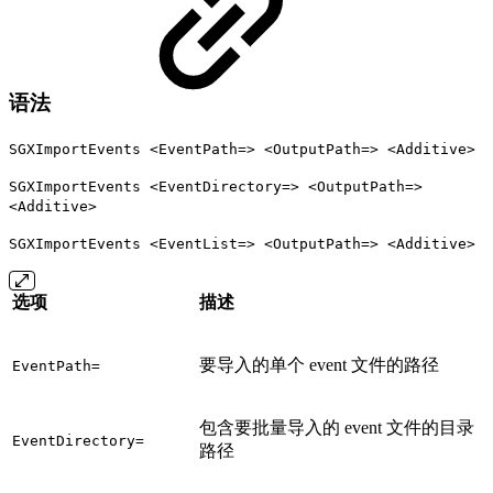
语法
SGXImportEvents <EventPath=> <OutputPath=> <Additive>
SGXImportEvents <EventDirectory=> <OutputPath=>
<Additive>
SGXImportEvents <EventList=> <OutputPath=> <Additive>
选项
描述
要导入的单个 event 文件的路径
EventPath=
包含要批量导入的 event 文件的目录
EventDirectory=
路径