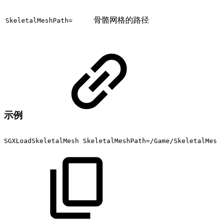
骨骼网格的路径
SkeletalMeshPath=
示例
SGXLoadSkeletalMesh
SkeletalMeshPath=/Game/SkeletalMesh