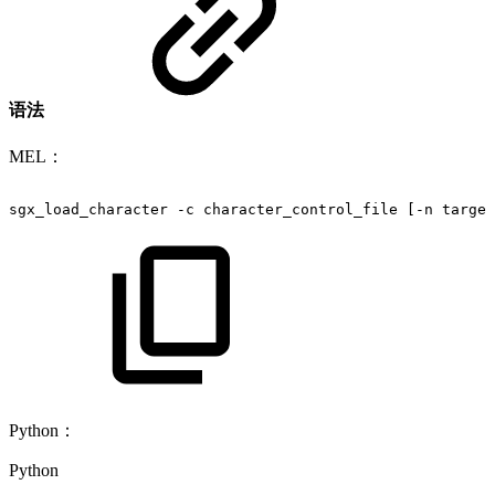
语法
MEL：
sgx_load_character
-c
character_control_file
[-n
target
Python：
Python