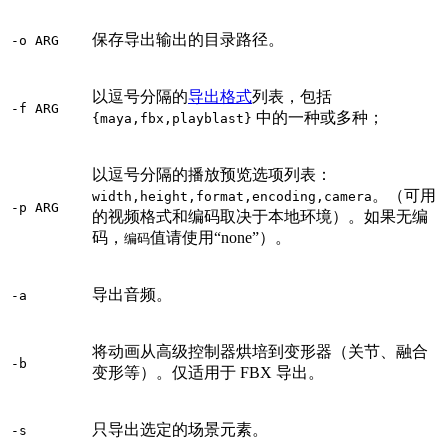
保存导出输出的目录路径。
-o ARG
以逗号分隔的
导出格式
列表，包括
-f ARG
中的一种或多种；
{maya,fbx,playblast}
以逗号分隔的播放预览选项列表：
。（可用
width,height,format,encoding,camera
-p ARG
的视频格式和编码取决于本地环境）。如果无编
码，
值请使用“none”）。
编码
导出音频。
-a
将动画从高级控制器烘培到变形器（关节、融合
-b
变形等）。仅适用于 FBX 导出。
只导出选定的场景元素。
-s