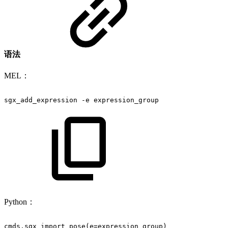
语法
MEL：
sgx_add_expression
-e
expression_group
Python：
cmds.sgx_import_pose(e=expression_group)