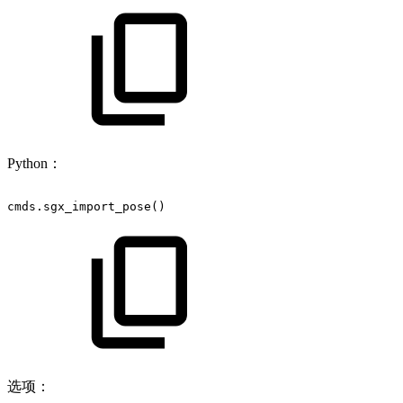
Python：
cmds.sgx_import_pose()
选项：