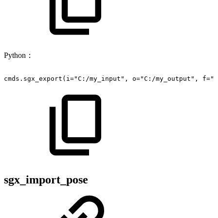
Python：
cmds.sgx_export(i="C:/my_input",
o="C:/my_output",
f="m
sgx_import_pose