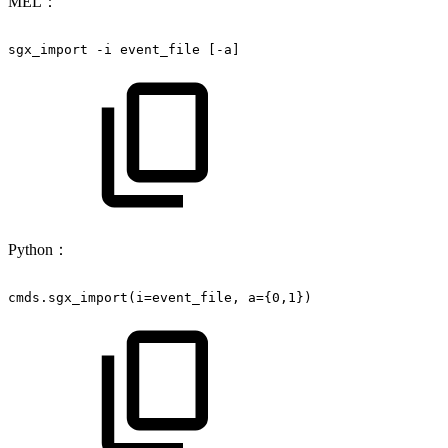
MEL：
sgx_import
-i
event_file
[-a]
Python：
cmds.sgx_import(i=event_file,
a={0,1})