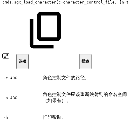
cmds
.
sgx_load_character
(
c
=
character_control_file
,
[
n
=
ta
选项
描述
角色控制文件的路径。
-c ARG
角色控制文件应该重新映射到的命名空间
-n ARG
（如果有）。
打印帮助。
-h