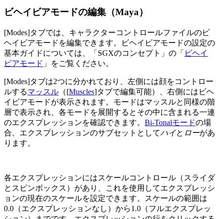
ビヘイビアモードの編集（Maya）
[Modes]タブでは、キャラクターコントロールファイルのビ
ヘイビアモードを編集できます。ビヘイビアモードの設定の
基本ガイドについては、「SGXのコンセプト」の「
ビヘイ
ビアモード
」をご覧ください。
[Modes]タブは2つに分かれており、左側には顔をコントロー
ルする
マッスル
（[
Muscles
]タブで編集可能）、右側にはビヘ
イビアモードが表示されます。モードはマッスルと同様の階
層で表示され、各モードを展開するとその中に含まれる一連
のエクスプレッションを確認できます。
Bi-Tonalモード
の場
合、エクスプレッションのサブセットとして
ハイ
と
ロー
があ
ります。
各エクスプレッションにはスケールコントロール（スライダ
とスピンボックス）があり、これを使用してエクスプレッシ
ョンの現在のスケールを設定できます。スケールの範囲は
0.0（エクスプレッションなし）から1.0（フルエクスプレッ
ション）までです。エクスプレッションの行をクリックする