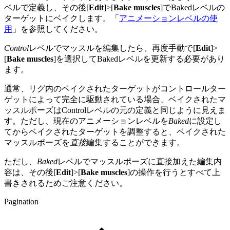
ベルで定義し、その後[
Edit
]>[
Bake muscles
]でBakedレベルの
ターゲットにベイクします。「
アニメーションレベルの使
用
」を参照してください。
Control
レベルでマッスルを編集したら、再度手動で[
Edit
]>
[
Bake muscles
]を選択してBakedレベルを更新する必要があり
ます。
通常、リグ内のベイクされたターゲットがコントロールター
ゲットによって完全に駆動されている場合、ベイクされたマ
ッスルポーズはControlレベルの元の定義と同じように見えま
す。ただし、現在のアニメーションレベルを
Baked
に設定し
てからベイクされたターゲットを調整すると、ベイクされた
マッスルポーズを
直接
編集することができます。
ただし、
Baked
レベルでマッスルポーズに直接加えた編集内
容は、その後[
Edit
]>[
Bake muscles
]の操作を行うとすべて上
書きされるためご注意ください。
Pagination