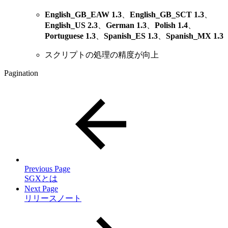
English_GB_EAW 1.3
、
English_GB_SCT 1.3
、
English_US 2.3
、
German 1.3
、
Polish 1.4
、
Portuguese 1.3
、
Spanish_ES 1.3
、
Spanish_MX 1.3
スクリプトの処理の精度が向上
Pagination
Previous Page
SGXとは
Next Page
リリースノート