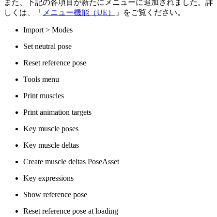
また、下記の各項目が新たにメニューに追加されました。詳
しくは、「
メニュー機能（UE）
」をご覧ください。
Import > Modes
Set neutral pose
Reset reference pose
Tools menu
Print muscles
Print animation targets
Key muscle poses
Key muscle deltas
Create muscle deltas PoseAsset
Key expressions
Show reference pose
Reset reference pose at loading