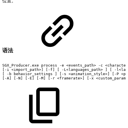
位置。
语法
SGX_Producer.exe
process
-e
<events_path>
-c
<character
[-i
<import_path>]
[-f]
[
-L<languages_path>
]
[
-l<lan
[
-b
behavior_settings
]
[-s
<animation_style>]
[-P
<pr
[-A]
[-N]
[-E]
[-M]
[-r
<framerate>]
[-x
<custom_parame