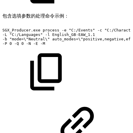
包含选填参数的处理命令示例：
SGX_Producer.exe
process
-e
"C:/Events"
-c
"C:/Characte
-L
"C:/Languages"
-l
English_GB-EAW_1.1
-b
"mode=\"Neutral\"
auto_modes=\"positive,negative,eff
-P
0
-Q
0
-N
-E
-M