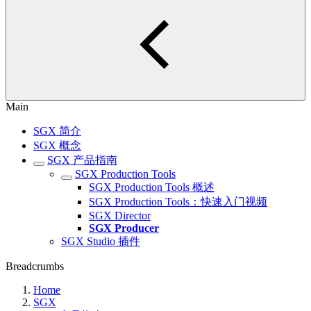
Main
SGX 简介
SGX 概念
SGX 产品指南
SGX Production Tools
SGX Production Tools 概述
SGX Production Tools：快速入门视频
SGX Director
SGX Producer
SGX Studio 插件
Breadcrumbs
Home
SGX