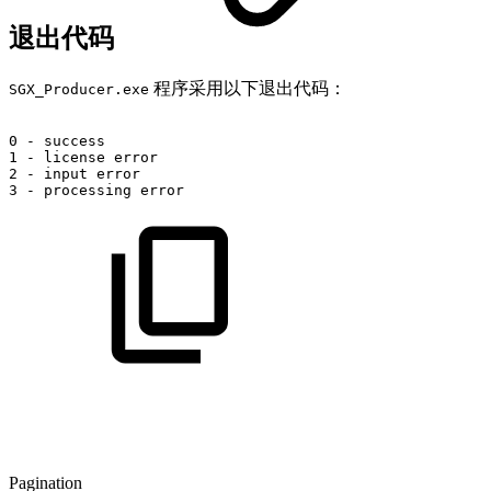
退出代码
程序采用以下退出代码：
SGX_Producer.exe
0
-
success
1
-
license
error
2
-
input
error
3
-
processing
error
Pagination