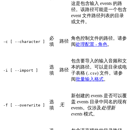
这是包含输入 events 的路
径。该路径可能是一个包含
event 文件路径列表的目录
或文件。
必
角色控制文件的路径。请参
路径
-c [ --character ]
填
阅
处理配置 - 角色
。
包含要导入的输入音频和文
选
本的路径。可以是目录或电
路径
-i [ --import ]
填
子表格 (
) 文件。请参
.csv
阅
批量输入格式
。
新创建的 events 是否可以覆
选
盖 events 目录中同名的现有
无
-f [ --overwrite ]
填
events。仅涉及
处理新
events
模式。