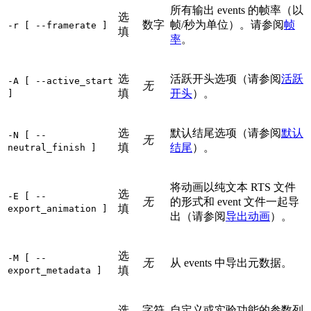
所有输出 events 的帧率（以
选
数字
帧/秒为单位）。请参阅
帧
-r [ --framerate ]
填
率
。
选
活跃开头选项（请参阅
活跃
-A [ --active_start
无
填
开头
）。
]
选
默认结尾选项（请参阅
默认
-N [ --
无
填
结尾
）。
neutral_finish ]
将动画以纯文本 RTS 文件
选
-E [ --
无
的形式和 event 文件一起导
填
export_animation ]
出（请参阅
导出动画
）。
选
-M [ --
无
从 events 中导出元数据。
填
export_metadata ]
选
字符
自定义或实验功能的参数列