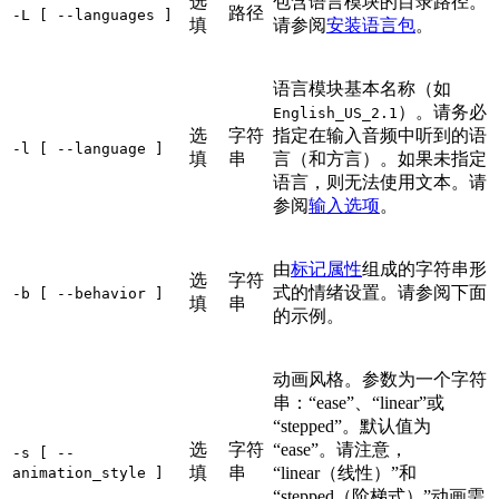
选
包含语言模块的目录路径。
路径
-L [ --languages ]
填
请参阅
安装语言包
。
语言模块基本名称（如
）。请务必
English_US_2.1
选
字符
指定在输入音频中听到的语
-l [ --language ]
填
串
言（和方言）。如果未指定
语言，则无法使用文本。请
参阅
输入选项
。
由
标记属性
组成的字符串形
选
字符
式的情绪设置。请参阅下面
-b [ --behavior ]
填
串
的示例。
动画风格。参数为一个字符
串：“ease”、“linear”或
“stepped”。默认值为
选
字符
“ease”。请注意，
-s [ --
填
串
“linear（线性）”和
animation_style ]
“stepped（阶梯式）”动画需