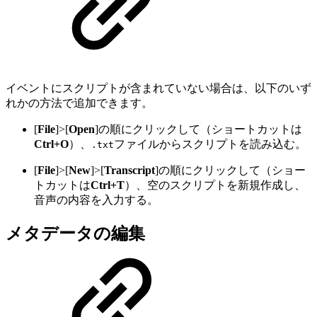
イベントにスクリプトが含まれていない場合は、以下のいず
れかの方法で追加できます。
[
File
]>[
Open
]の順にクリックして（ショートカットは
Ctrl+O
）、
ファイルからスクリプトを読み込む。
.txt
[
File
]>[
New
]>[
Transcript
]の順にクリックして（ショー
トカットは
Ctrl+T
）、空のスクリプトを新規作成し、
音声の内容を入力する。
メタデータの編集