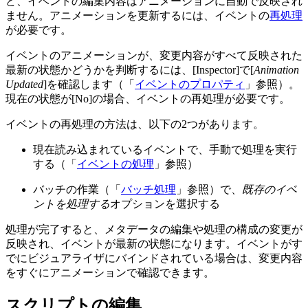
ど、イベントの編集内容はアニメーションに自動で反映され
ません。アニメーションを更新するには、イベントの
再処理
が必要です。
イベントのアニメーションが、変更内容がすべて反映された
最新の状態かどうかを判断するには、[Inspector]で[
Animation
Updated
]を確認します（「
イベントのプロパティ
」参照）。
現在の状態が[
No
]の場合、イベントの再処理が必要です。
イベントの再処理の方法は、以下の2つがあります。
現在読み込まれているイベントで、手動で処理を実行
する（「
イベントの処理
」参照）
バッチの作業（「
バッチ処理
」参照）で、
既存のイベ
ントを処理する
オプションを選択する
処理が完了すると、メタデータの編集や処理の構成の変更が
反映され、イベントが最新の状態になります。イベントがす
でにビジュアライザにバインドされている場合は、変更内容
をすぐにアニメーションで確認できます。
スクリプトの編集