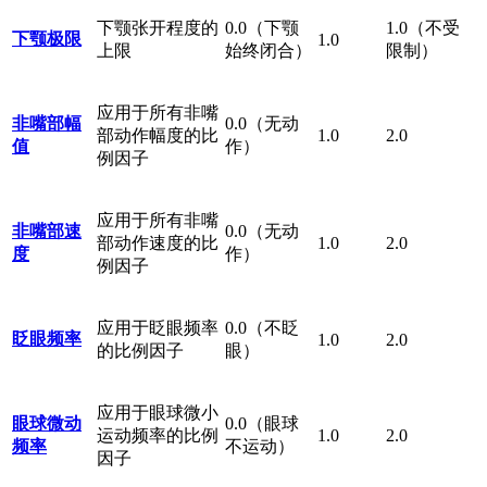
下颚张开程度的
0.0（下颚
1.0（不受
下颚极限
1.0
上限
始终闭合）
限制）
应用于所有非嘴
非嘴部幅
0.0（无动
部动作幅度的比
1.0
2.0
值
作）
例因子
应用于所有非嘴
非嘴部速
0.0（无动
部动作速度的比
1.0
2.0
度
作）
例因子
应用于眨眼频率
0.0（不眨
眨眼频率
1.0
2.0
的比例因子
眼）
应用于眼球微小
眼球微动
0.0（眼球
运动频率的比例
1.0
2.0
频率
不运动）
因子